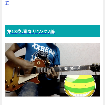
す
第18位:青春サツバツ論