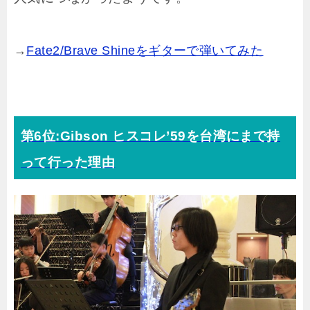
→
Fate2/Brave Shineをギターで弾いてみた
第6位:Gibson ヒスコレ’59を台湾にまで持
って行った理由