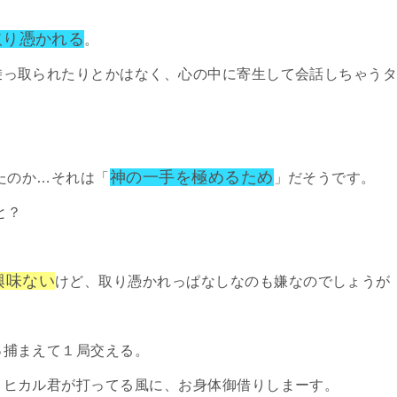
取り憑かれる
。
乗っ取られたりとかはなく、心の中に寄生して会話しちゃう
神の一手を極めるため
たのか…それは「
」だそうです。
と？
興味ない
けど、取り憑かれっぱなしなのも嫌なのでしょうが
っ捕まえて１局交える。
、ヒカル君が打ってる風に、お身体御借りしまーす。