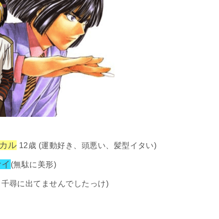
カル
12歳 (運動好き、頭悪い、髪型イタい)
サイ
(無駄に美形)
と千尋に出てませんでしたっけ)