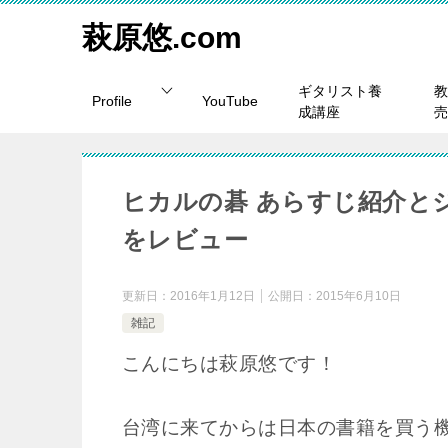
萩原悠.com
ギタリスト養
教
Profile
YouTube
成講座
売
ヒカルの碁 あらすじ紹介と
をレビュー
更新日：
2016年1月12日
公開日：
2015年6月10日
雑記
こんにちは萩原悠です！
台湾に来てからは日本の書籍を買う