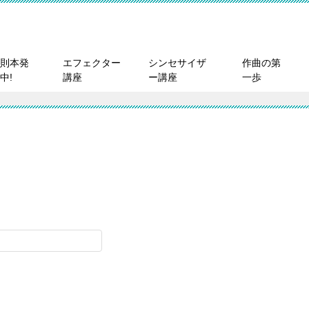
則本発
エフェクター
シンセサイザ
作曲の第
中!
講座
ー講座
一歩