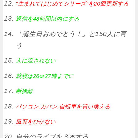
“生まれてはじめてシリーズ”を20回更新する
返信を48時間以内にする
「誕生日おめでとう！」と150人に言
う
人に流されない
就寝は26or27時までに
断捨離
パソコン,カバン,自転車を買い換える
風邪をひかない
自分のライブを３本する