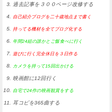
過去記事を３００ページ改修する
自己紹介ブログを二十歳地点まで書く
持ってる機材を全てブログ化する
年間24組の誰かとご飯食べに行く
遊びに行く完全休日を３日作る
カメラを持って15回出かける
映画館に12回行く
自宅で24作の映画観賞をする
耳コピを365曲する