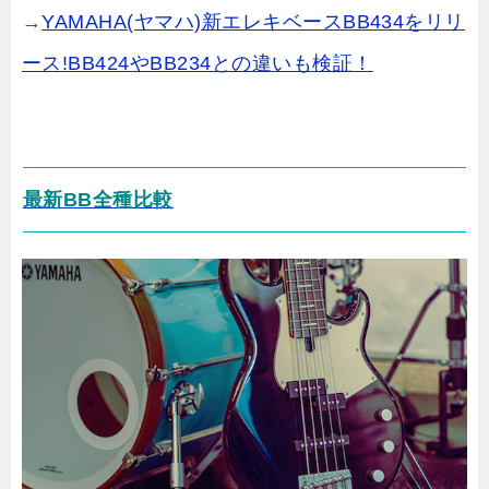
→
YAMAHA(ヤマハ)新エレキベースBB434をリリ
ース!BB424やBB234との違いも検証！
最新BB全種比較