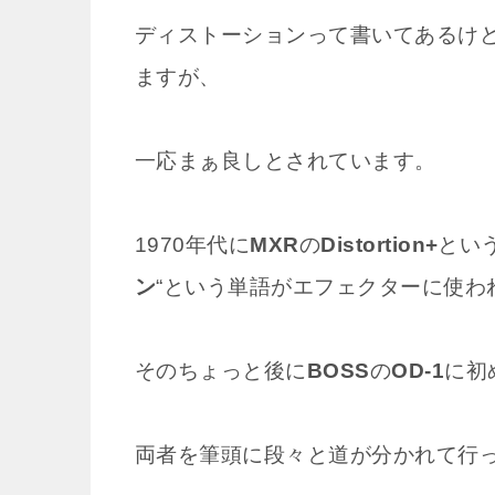
ディストーションって書いてあるけ
ますが、
一応まぁ良しとされています。
1970年代に
MXR
の
Distortion+
とい
ン
“という単語がエフェクターに使わ
そのちょっと後に
BOSS
の
OD-1
に初
両者を筆頭に段々と道が分かれて行