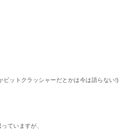
かビットクラッシャーだとかは今は語らない!)
？
思っていますが、