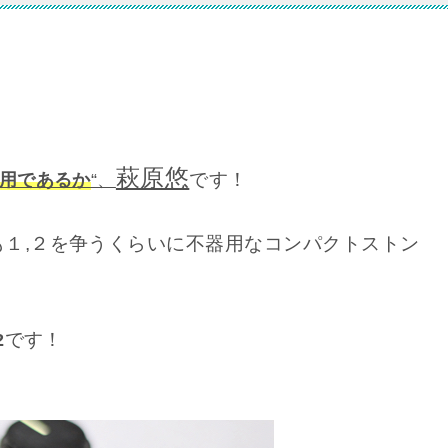
萩原悠
です！
用であるか
“、
１,２を争うくらいに不器用なコンパクトストン
です！
2