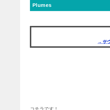
Plumes
→サウ
コチラです！