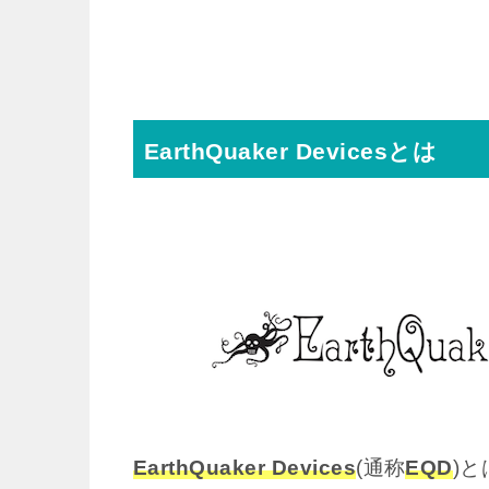
EarthQuaker Devicesとは
EarthQuaker Devices
(通称
EQD
)と