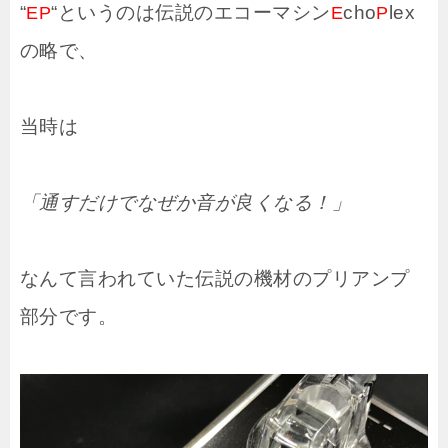
“
“というのは伝説のエコーマシン
cho
lex
EP
E
P
の略で、
当時は
「通すだけでなぜか音が良くなる！」
なんて言われていた伝説の機材のプリアンプ
部分です。