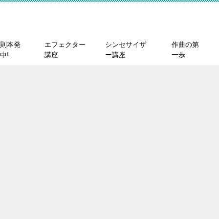
則本発
エフェクター
シンセサイザ
作曲の第
中!
講座
ー講座
一歩