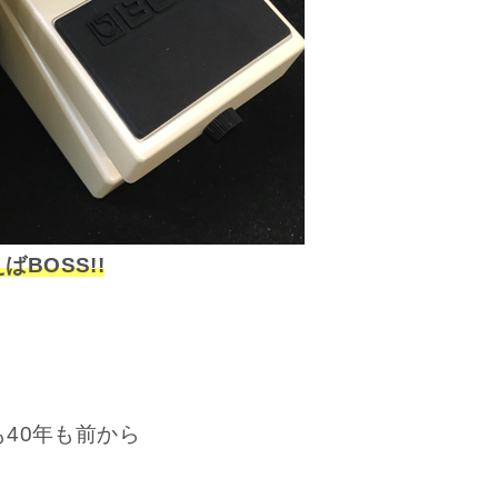
BOSS!!
も40年も前から