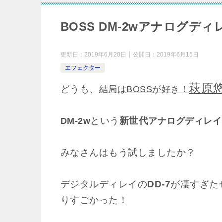
BOSS DM-2wアナログデ
更新日：
2019年6月20日
公開日：
2019年6月15日
エフェクター
萩原
どうも、
結局はBOSSが好き！
という
新世代
DM-2w
アナログディレイ
みなさんはもう試しましたか？
デジタルディレイの
DD-7
が凄すぎた
りすごかった！