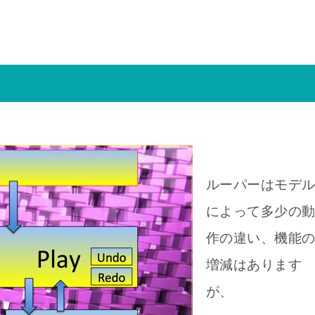
ルーパーはモデ
によって多少の
作の違い、機能
増減はあります
が、