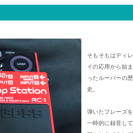
そもそもはディ
イの応用から始
ったルーパーの
史。
弾いたフレーズ
一時的に録音し