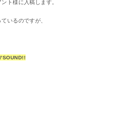
アント様に入稿します。
っているのですが、
N’SOUND
!!