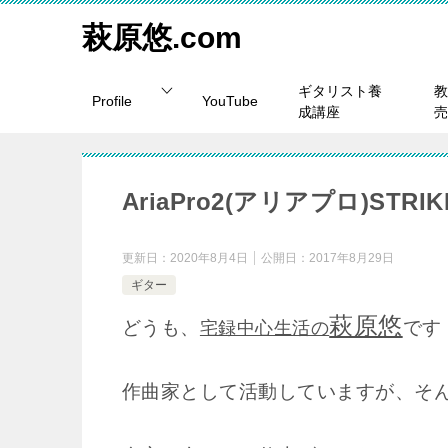
萩原悠.com
ギタリスト養
教
Profile
YouTube
成講座
売
AriaPro2(アリアプロ)ST
更新日：
2020年8月4日
公開日：
2017年8月29日
ギター
萩原悠
どうも、
です
宅録中心生活の
作曲家として活動していますが、そ