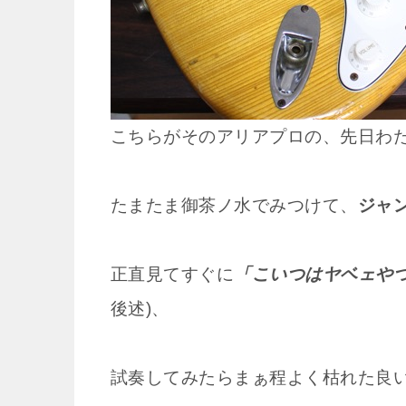
こちらがそのアリアプロの、先日わ
たまたま御茶ノ水でみつけて、
ジャ
正直見てすぐに
「こいつはヤベェや
後述)、
試奏してみたらまぁ程よく枯れた良