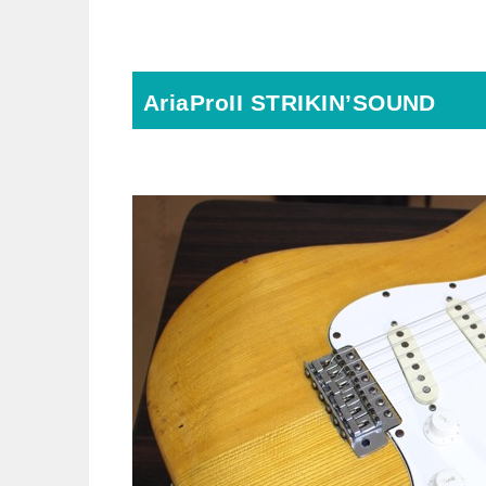
AriaProII STRIKIN’SOUND