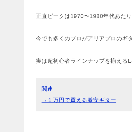
正直ピークは1970〜1980年代あ
今でも多くのプロがアリアプロのギ
実は超初心者ラインナップを揃える
L
関連
→１万円で買える激安ギター