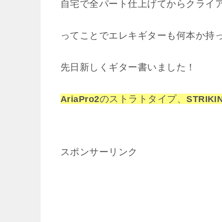
自宅で全パート仕上げてからクライ
ってことでエレキギターも何本か持
先日新しくギター書いました！
のストラトタイプ、
AriaPro2
STRIKI
スポンサーリンク