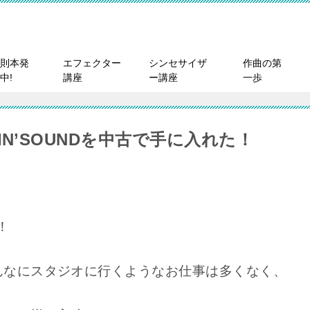
則本発
エフェクター
シンセサイザ
作曲の第
中!
講座
ー講座
一歩
RIKIN’SOUNDを中古で手に入れた！
！
んなにスタジオに行くようなお仕事は多くなく、