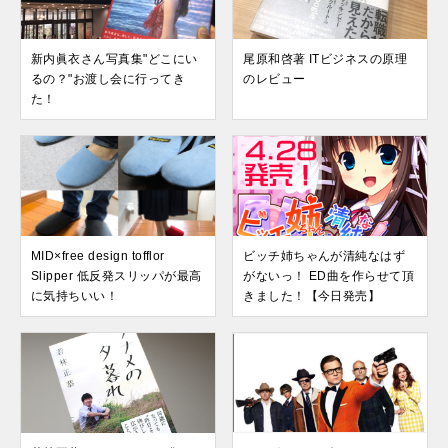
新内眞衣さん写真集"どこにい
尾原和啓著 ITビジネスの原理
るの？"お渡し会に行ってき
のレビュー
た！
MID×free design tofflor
ビッチ姉ちゃんが清純なはず
Slipper 低反発スリッパが最高
がないっ！ ED曲を作らせて頂
に気持ちいい！
きました！【今日発売】