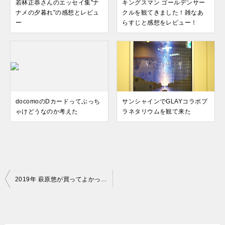
若林正恭さんのエッセイ集"ナ
キングスマン ゴールデンサー
ナメの夕暮れ"の感想とレビュ
クルを観てきました！雑なあ
ー
らすじと感想をレビュー！
docomoのDカードってぶっち
サンシャインでGLAYコラボプ
ゃけどうなのか考えた
ラネタリウムを観て来た
投
2019年 萩原悠が買ってよかったモノまとめ
稿
ナ