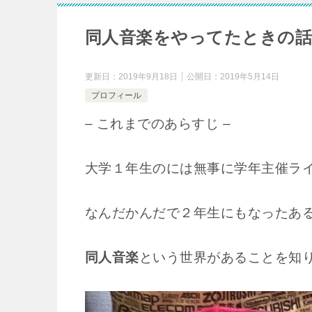
同人音楽をやってたときの
更新日：
2019年9月18日
公開日：
2019年5月14日
プロフィール
– これまでのあらすじ –
大学１年生のには無事に学年主催ラ
なんだかんだで２年生にもなったあ
同人音楽
という世界があることを知