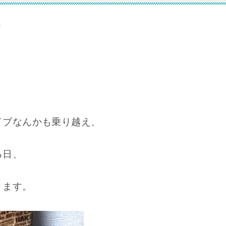
話
イブなんかも乗り越え、
る日、
ります。