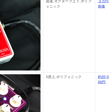
超速,オクターブ上下,ポリフ
３万円
ォニック
前後
5度上,ポリフォニック
約20,0
00円