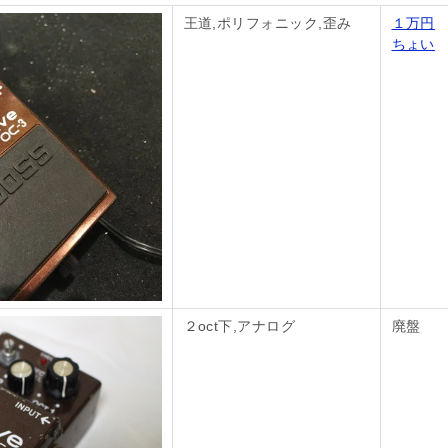
王道,ポリフォニック,歪み
１万円
ちょい
２oct下,アナログ
廃盤