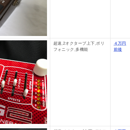
超速,2オクターブ上下,ポリ
４万円
フォニック,多機能
前後