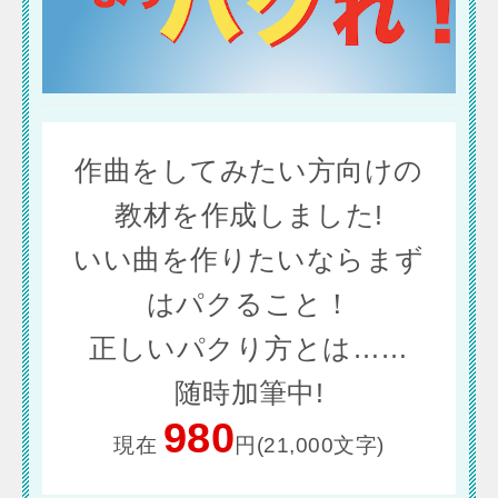
作曲をしてみたい方向けの
教材を作成しました!
いい曲を作りたいならまず
はパクること！
正しいパクり方とは……
随時加筆中!
980
現在
円(21,000文字)