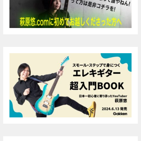
ー
シ
ョ
ン