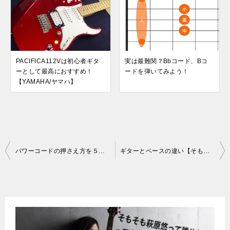
PACIFICA112Vは初心者ギタ
実は最難関？Bbコード、Bコ
ーとして最高におすすめ！
ードを弾いてみよう！
【YAMAHA/ヤマハ】
投
パワーコードの押さえ方を５分で完全マスターしよう！
ギターとベースの違い【そもそもの!!】
稿
ナ
ビ
ゲ