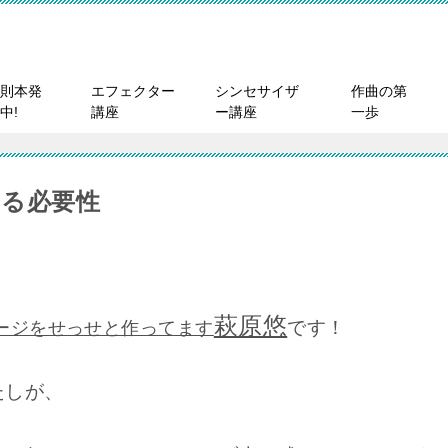
則本発
エフェクター
シンセサイザ
作曲の第
中!
講座
ー講座
一歩
る必要性
萩原悠
です！
ージをせっせと作ってます
たしが、