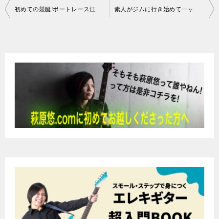
投
初めての競艇!ボートレース江戸川に行って来た体験記
素人がジムに行き始めて一ヶ月で思ったこと
稿
ナ
ビ
ゲ
ー
シ
ョ
ン