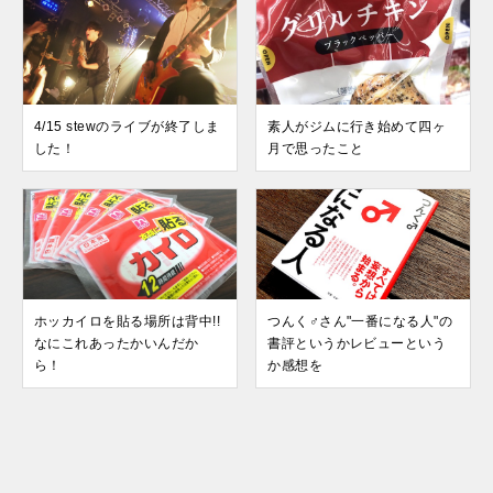
4/15 stewのライブが終了しま
素人がジムに行き始めて四ヶ
した！
月で思ったこと
ホッカイロを貼る場所は背中!!
つんく♂さん"一番になる人"の
なにこれあったかいんだか
書評というかレビューという
ら！
か感想を