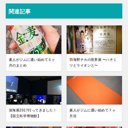
関連記事
素人がジムに通い始めて５ヶ
羽海野チカの世界展 〜ハチミ
月のまとめ
ツとライオンと〜
深海展2017行ってきました！
素人がジムに通い始めて７ヶ
【国立科学博物館】
月目