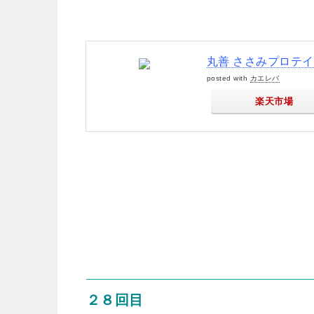
丸善 ささみプロテイ
posted with
カエレバ
楽天市場
２８回目