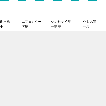
則本発
エフェクター
シンセサイザ
作曲の第
中!
講座
ー講座
一歩