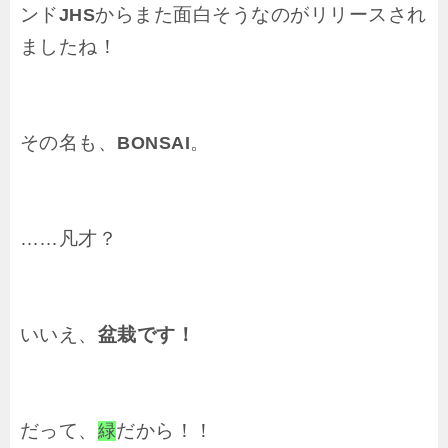
ンド
からまた面白そうなのがリリースされ
JHS
ましたね！
その名も、
。
BONSAI
……凡才？
いいえ、
盆栽です！
だって、
だから！！
緑