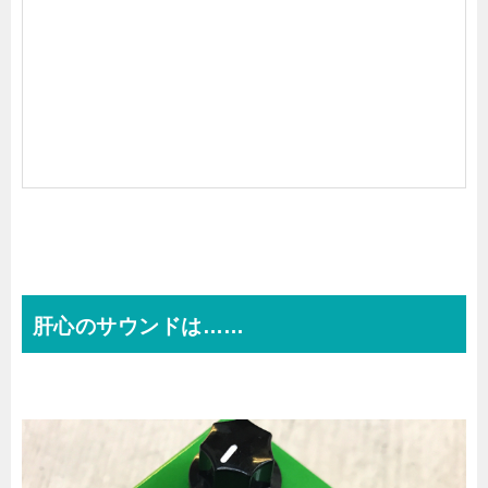
J
H
S
P
e
d
a
l
s
肝心のサウンドは……