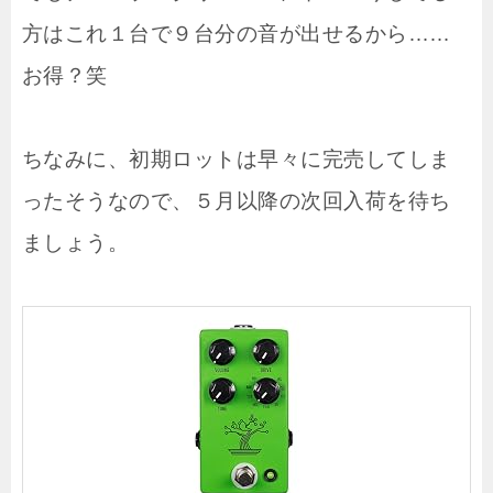
方はこれ１台で９台分の音が出せるから……
お得？笑
ちなみに、初期ロットは早々に完売してしま
ったそうなので、５月以降の次回入荷を待ち
ましょう。
J
H
S
P
e
d
a
l
s
T