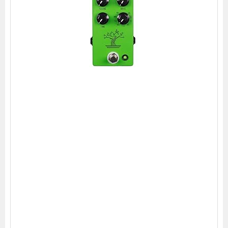
S
P
e
d
a
l
s
T
H
E
B
O
N
S
A
I