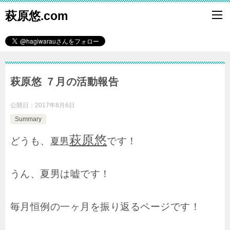
萩原悠.com
萩原悠 ７月の活動報告
公開日：
2017年8月6日
Summary
萩原悠
どうも、
です！
夏男
うん、夏男は嘘です！
毎月恒例の一ヶ月を振り返るページです！