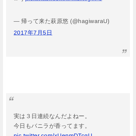
— 帰って来た萩原悠 (@hagiwaraU)
2017年7月5日
実は３日連続なんだよねー。
今日もバニラが香ってます。
pic.twitter.com/xUepmDTcgU