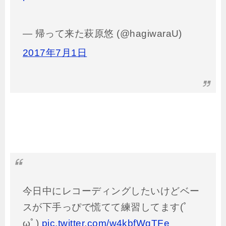
— 帰って来た萩原悠 (@hagiwaraU)
2017年7月1日
今日中にレコーディングしたいけどベー
スが下手っぴで慌てて練習してます(ﾟ
ωﾟ)
pic.twitter.com/w4kbfWgTFe