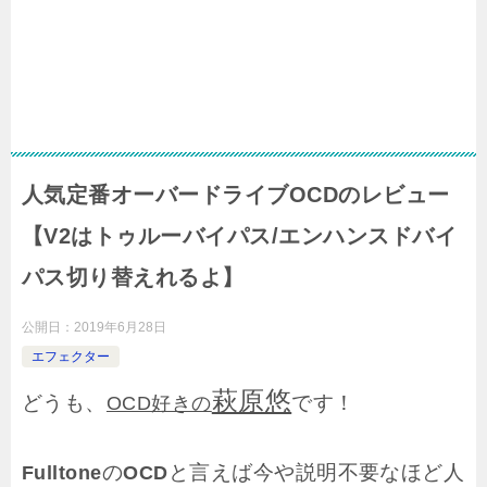
人気定番オーバードライブOCDのレビュー
【V2はトゥルーバイパス/エンハンスドバイ
パス切り替えれるよ】
公開日：
2019年6月28日
エフェクター
萩原悠
どうも、
です！
OCD好きの
の
と言えば今や説明不要なほど人
Fulltone
OCD