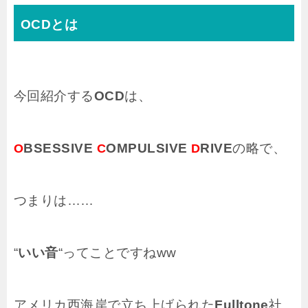
OCDとは
今回紹介する
OCD
は、
BSESSIVE
OMPULSIVE
RIVE
の略で、
O
C
D
つまりは……
“
いい音
“ってことですねww
アメリカ西海岸で立ち上げられた
Fulltone
社