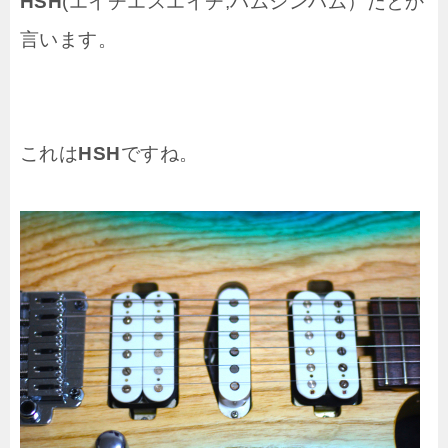
HSH
(エイチエスエイチ,ハムシンハム）だとか
言います。
これは
HSH
ですね。