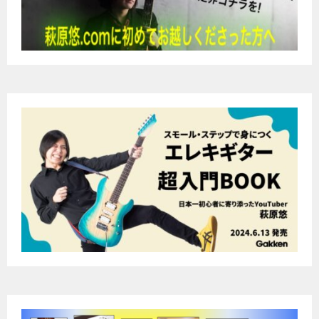
ー
シ
ョ
ン