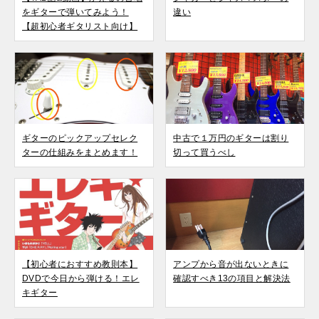
をギターで弾いてみよう！
違い
【超初心者ギタリスト向け】
ギターのピックアップセレク
中古で１万円のギターは割り
ターの仕組みをまとめます！
切って買うべし
【初心者におすすめ教則本】
アンプから音が出ないときに
DVDで今日から弾ける！エレ
確認すべき13の項目と解決法
キギター