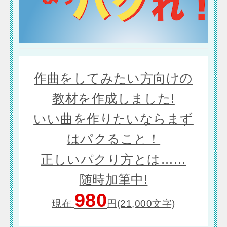
作曲をしてみたい方向けの
教材を作成しました!
いい曲を作りたいならまず
はパクること！
正しいパクり方とは……
随時加筆中!
980
現在
円(21,000文字)