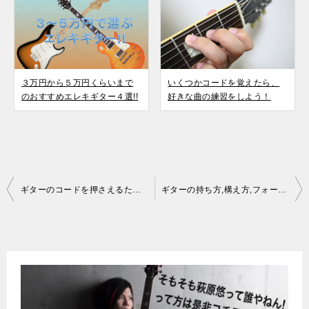
３万円から５万円くらいまで
いくつかコードを覚えたら、
のおすすめエレキギター４選!!
好きな曲の練習をしよう！
投
ギターのコードを押さえるための２つのコツ
ギターの持ち方,構え方,フォームを覚えよう！
稿
ナ
ビ
ゲ