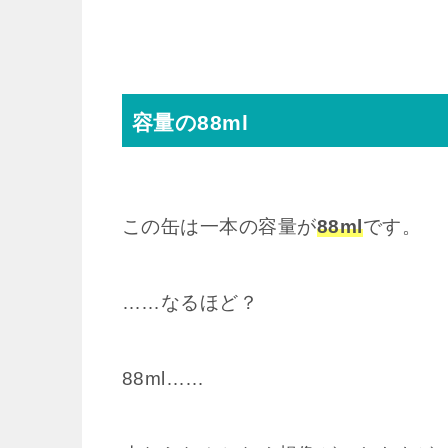
容量の88ml
この缶は一本の容量が
88ml
です。
……なるほど？
88ml……