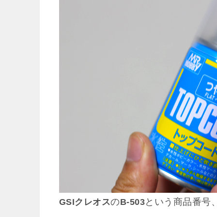
の
という商品番号
GSIクレオス
B-503