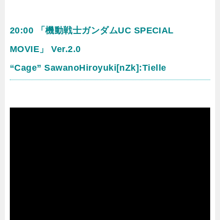
20:00 「機動戦士ガンダムUC SPECIAL
MOVIE」 Ver.2.0
“Cage” SawanoHiroyuki[nZk]:Tielle