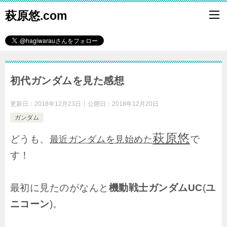
萩原悠.com
初代ガンダムを見た感想
更新日：
2018年12月23日
公開日：
2018年12月20日
ガンダム
萩原悠
どうも、
で
最近ガンダムを見始めた
す！
最初に見たのがなんと
機動戦士ガンダムUC
(
ユ
ニコーン
)。