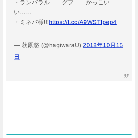
・ランバラル……グフ……かっこい
い……
・ミネバ様!!!
https://t.co/A9WSTtpep4
— 萩原悠 (@hagiwaraU)
2018年10月15
日