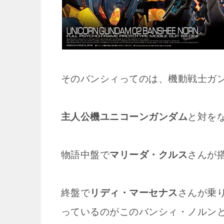
そのバンシィってのは、機動戦士ガン
主人公機ユニコーンガンダム
と対を
物語中盤で
マリーダ・クルス
さんが
終盤で
リディ・マーセナス
さんが乗
っているのがこのバンシィ・ノルン