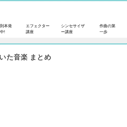
則本発
エフェクター
シンセサイザ
作曲の第
中!
講座
ー講座
一歩
いた音楽 まとめ