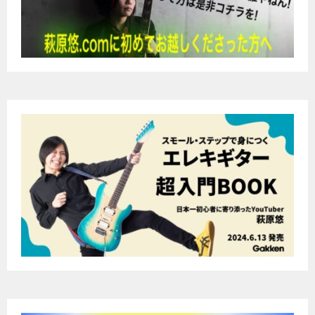
ー
シ
ョ
ン