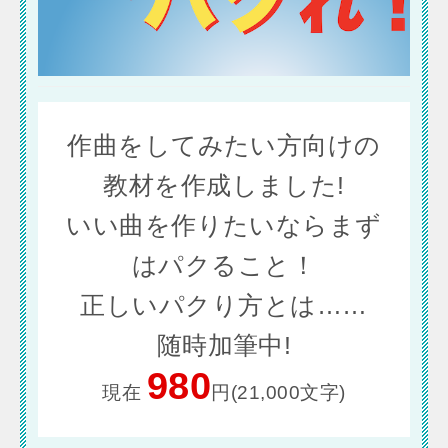
作曲をしてみたい方向けの
教材を作成しました!
いい曲を作りたいならまず
はパクること！
正しいパクり方とは……
随時加筆中!
980
現在
円(21,000文字)