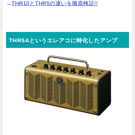
→
THR10とTHR5の違いを徹底検証!!
THR5Aというエレアコに特化したアンプ