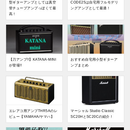
型ギターアンプとしては真空
CODE25は自宅用フルモデリ
管チューブアンプっぽくて最
ングアンプとして最適！
高！
【刀アンプ!!】KATANA-MINI
おすすめ自宅用小型ギターア
が登場!!
ンプまとめ
エレアコ用アンプTHR5Aのレ
マーシャル Studio Classic
ビュー【YAMAHA/ヤマハ】
SC20HとSC20Cの紹介！