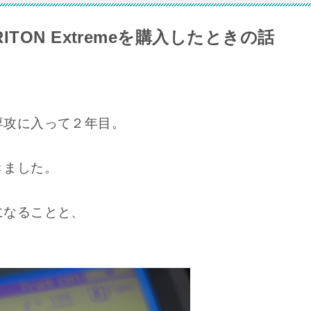
TON Extremeを購入したときの話
専攻に入って２年目。
きました。
になることと、