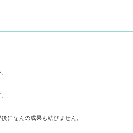
が、
て、
業後になんの成果も結びません。