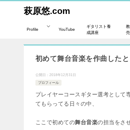
萩原悠.com
ギタリスト養
教
Profile
YouTube
成講座
売
初めて舞台音楽を作曲したと
公開日：
2018年12月31日
プロフィール
プレイヤーコースギター選考として
てもらってる日々の中、
ここで初めての
舞台音楽
の担当をさ