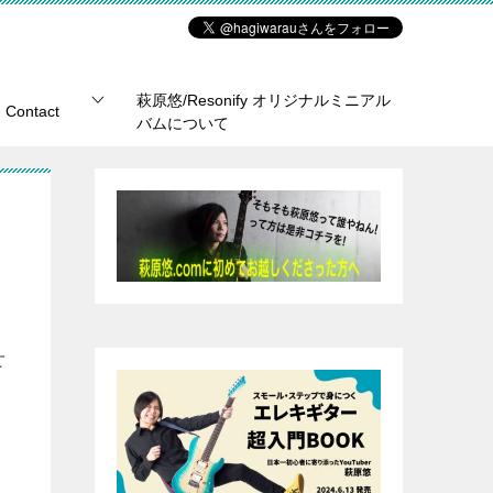
萩原悠/Resonify オリジナルミニアル
Contact
バムについて
せ