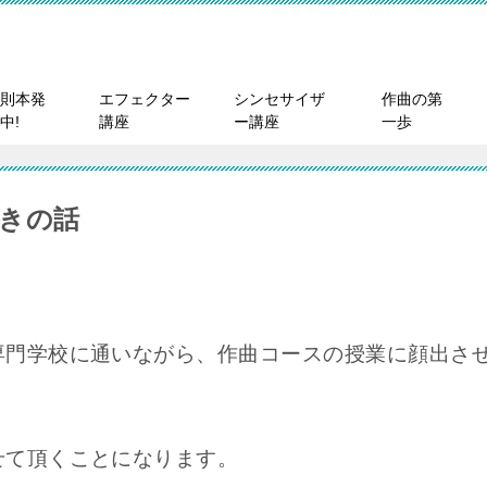
則本発
エフェクター
シンセサイザ
作曲の第
中!
講座
ー講座
一歩
きの話
専門学校に通いながら、作曲コースの授業に顔出さ
せて頂くことになります。