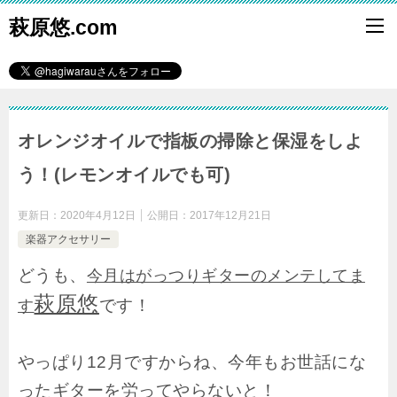
萩原悠.com
オレンジオイルで指板の掃除と保湿をしよ
う！(レモンオイルでも可)
更新日：
2020年4月12日
公開日：
2017年12月21日
楽器アクセサリー
どうも、
今月はがっつりギターのメンテしてま
萩原悠
です！
す
やっぱり12月ですからね、今年もお世話にな
ったギターを労ってやらないと！