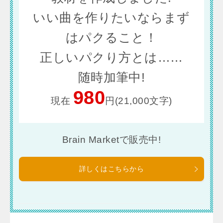
いい曲を作りたいならまず
はパクること！
正しいパクり方とは……
随時加筆中!
980
現在
円(21,000文字)
Brain Marketで販売中!
詳しくはこちらから