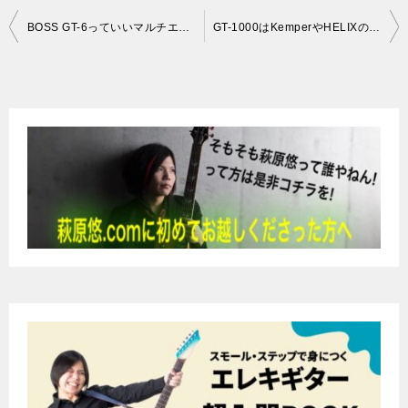
投
BOSS GT-6っていいマルチエフェクターだったよね
GT-1000はKemperやHELIXの対抗馬になるか
稿
ナ
ビ
ゲ
ー
シ
ョ
ン