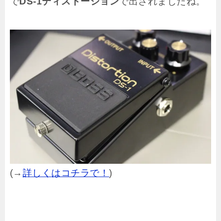
で
DS-1ディストーション
で出されましたね。
(→
詳しくはコチラで！
)