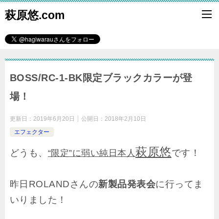
萩原悠.com
BOSS/RC-1-BK限定ブラックカラーが登
場！
更新日：
2019年6月20日
公開日：
2018年2月10日
エフェクター
萩原悠
どうも、
です！
“限定”に弱い純日本人
昨日ROLANDさんの
新製品発表会
に行ってま
いりました！