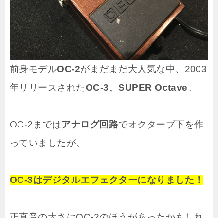
前身モデル
OC-2
がまだまだ大人気な中、2003
年リリースされた
OC-3、SUPER Octave
。
OC-2までは
アナログ回路
でオクターブ下を作
っていましたが、
OC-3はデジタルエフェクターになりました！
正直音の太さはOC-2のほうがあったかもしれ