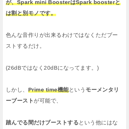
が、
Spark mini Booster
は
Spark booster
と
は割と別モノです。
色んな音作りが出来るわけではなくただブー
ストするだけ。
(26dBではなく20dBになってます。)
しかし、
Prime time機能
という
モーメンタリ
ーブースト
が可能で、
踏んでる間だけブーストする
という他にはな