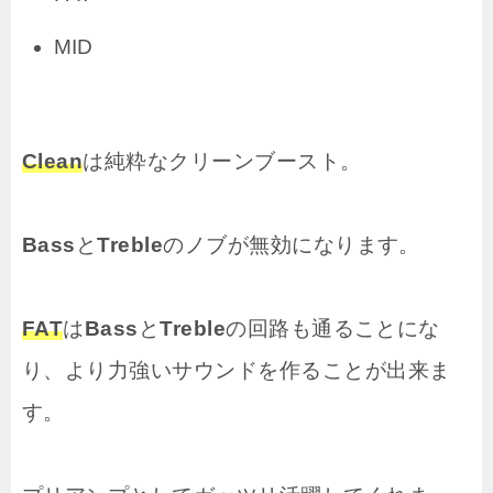
MID
Clean
は純粋なクリーンブースト。
Bass
と
Treble
のノブが無効になります。
FAT
は
Bass
と
Treble
の回路も通ることにな
り、より力強いサウンドを作ることが出来ま
す。