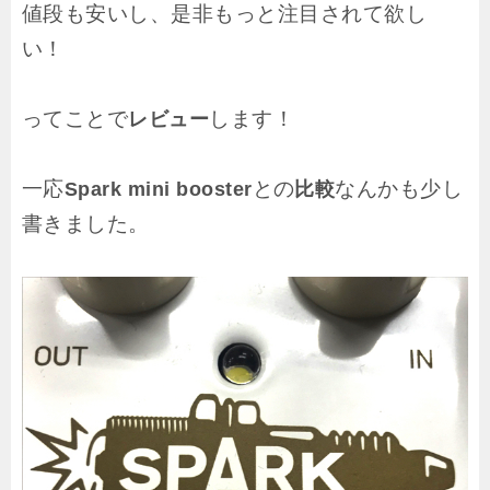
値段も安いし、是非もっと注目されて欲し
い！
ってことで
します！
レビュー
一応
との
なんかも少し
Spark mini booster
比較
書きました。