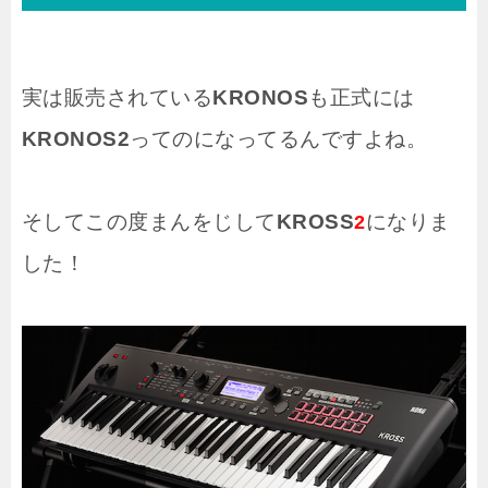
実は販売されている
KRONOS
も正式には
KRONOS2
ってのになってるんですよね。
そしてこの度まんをじして
KROSS
になりま
2
した！