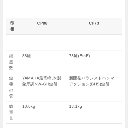
型
CP88
CP73
番
鍵
88鍵
73鍵(EtoE)
盤
数
鍵
YAMAHA最高峰,木製
新開発バランスドハンマー
盤
象牙調NW-GH鍵盤
アクション(BHS)鍵盤
の
質
総
18.6kg
13.1kg
重
量