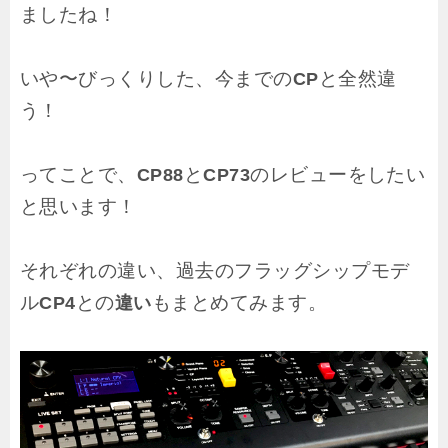
ましたね！
いや〜びっくりした、今までの
と全然違
CP
う！
ってことで、
と
のレビューをしたい
CP88
CP73
と思います！
それぞれの違い、過去のフラッグシップモデ
ル
との
もまとめてみます。
CP4
違い