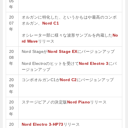
05
年
20
オルガンに特化した、というかもはや最高のコンボ
07
オルガン、
Nord C1
年
オシレーター部に様々な波形サンプルを内蔵した
No
rd Wave
リリース
20
Nord Stageが
Nord Stage EX
にバージョンアップ
08
年
Nord Electroのヒットを受けて
Nord Electro 3
にバ
ージョンアップ
20
コンボオルガンC1が
Nord C2
にバージョンアップ
09
年
20
ステージピアノの決定版
Nord Piano
リリース
10
年
20
Nord Electro 3-HP73
リリース