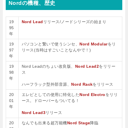
Nordの機種、歴史
19
Nord Lead
リリース/ノードシリーズの始まり
95
年
19
パソコンと繋いで使うシンセ、
Nord Modular
をリ
97
リース(当時はすごいことなんやで！)
年
19
Nord Leadのちょい改良版、
Nord Lead2
をリリー
98
ス
年
ハーフラック型外部音源、
Nord Rack
をリリース
20
エレピとしての使用に特化した
Nord Electro
をリリ
01
ース。ドローバーもついてる！
年
Nord Lead3
リリース
20
なんでも出来る超万能機
Nord Stage
降臨