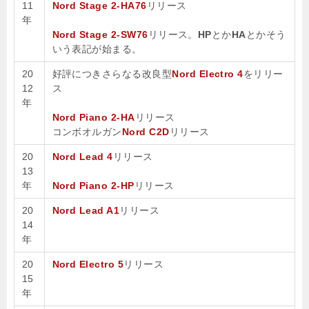
11
Nord Stage 2-HA76
リリース
年
Nord Stage 2-SW76
リリース。
HP
とか
HA
とかそう
いう表記が始まる。
20
好評につきさらなる改良型
Nord Electro 4
をリリー
12
ス
年
Nord Piano 2-HA
リリース
コンボオルガン
Nord C2D
リリース
20
Nord Lead 4
リリース
13
年
Nord Piano 2-HP
リリース
20
Nord Lead A1
リリース
14
年
20
Nord Electro 5
リリース
15
年