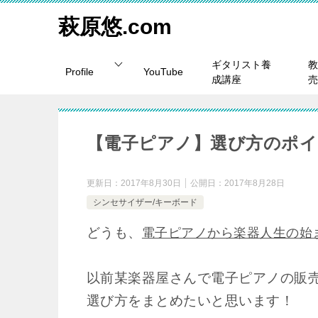
萩原悠.com
ギタリスト養
教
Profile
YouTube
成講座
売
【電子ピアノ】選び方のポ
更新日：
2017年8月30日
公開日：
2017年8月28日
シンセサイザー/キーボード
どうも、
電子ピアノから楽器人生の始
以前某楽器屋さんで電子ピアノの販
選び方をまとめたいと思います！