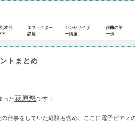
則本発
エフェクター
シンセサイザ
作曲の第
中!
講座
ー講座
一歩
イントまとめ
萩原悠
です！
まった
売の仕事をしていた経験も含め、ここに電子ピアノ