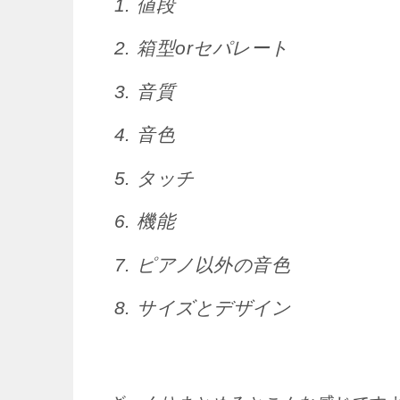
値段
箱型orセパレート
音質
音色
タッチ
機能
ピアノ以外の音色
サイズとデザイン