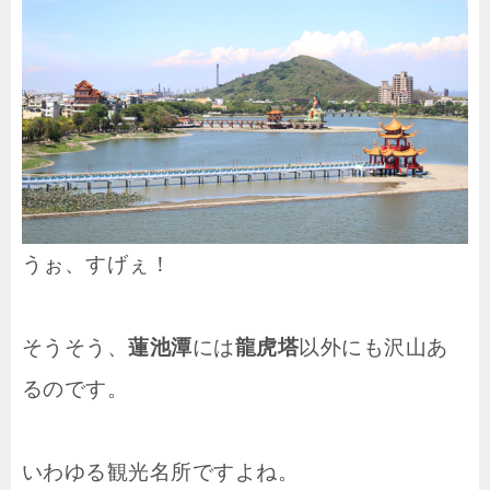
うぉ、すげぇ！
そうそう、
蓮池潭
には
龍虎塔
以外にも沢山あ
るのです。
いわゆる観光名所ですよね。