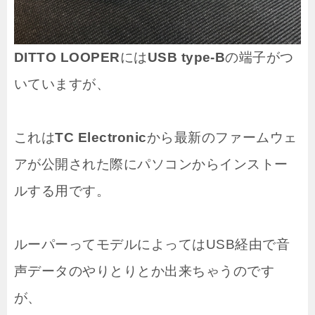
DITTO LOOPER
には
USB type-B
の端子がつ
いていますが、
これは
TC Electronic
から最新のファームウェ
アが公開された際にパソコンからインストー
ルする用です。
ルーパーってモデルによってはUSB経由で音
声データのやりとりとか出来ちゃうのです
が、