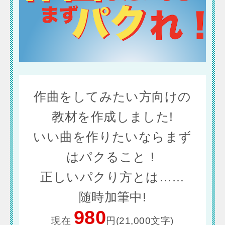
作曲をしてみたい方向けの
教材を作成しました!
いい曲を作りたいならまず
はパクること！
正しいパクり方とは……
随時加筆中!
980
現在
円(21,000文字)