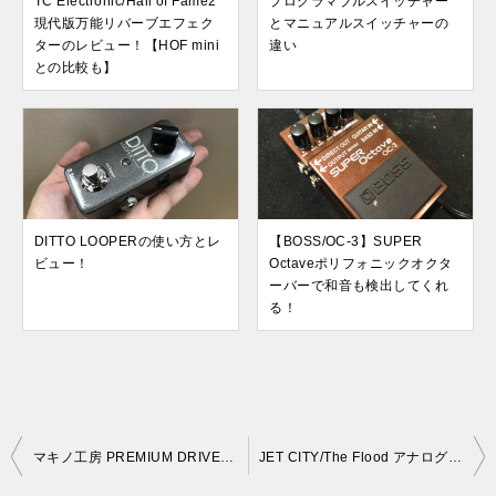
TC Electronic/Hall of Fame2
プログラマブルスイッチャー
現代版万能リバーブエフェク
とマニュアルスイッチャーの
ターのレビュー！【HOF mini
違い
との比較も】
DITTO LOOPERの使い方とレ
【BOSS/OC-3】SUPER
ビュー！
Octaveポリフォニックオクタ
ーバーで和音も検出してくれ
る！
投
マキノ工房 PREMIUM DRIVEのレビュー！
JET CITY/The Flood アナログディレイのレビュー！