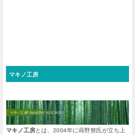
マキノ工房
マキノ工房
とは、2004年に蒔野努氏が立ち上