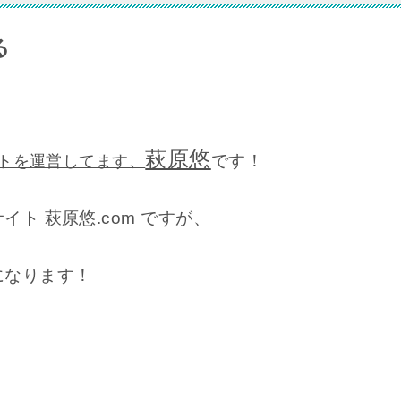
る
萩原悠
です！
イトを運営してます、
ト 萩原悠.com ですが、
になります！