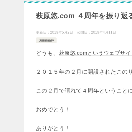
萩原悠.com ４周年を振り返
更新日：
2019年5月2日
公開日：
2019年4月11日
Summary
どうも、
萩原悠.comというウェブサ
２０１５年の２月に開設されたこのサイ
この２月で晴れて４周年ということ
おめでとう！
ありがとう！