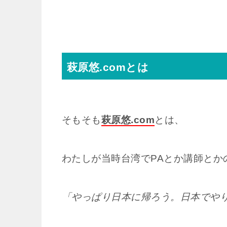
萩原悠.comとは
そもそも
萩原悠.com
とは、
わたしが当時台湾でPAとか講師とか
「やっぱり日本に帰ろう。日本でや