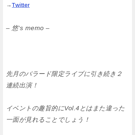
→
Twitter
– 悠’s memo –
先月のバラード限定ライブに引き続き２
連続出演！
イベントの趣旨的にVol.4とはまた違った
一面が見れることでしょう！