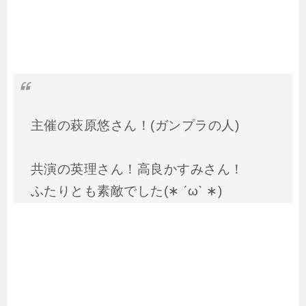
主催の萩原悠さん！(ガンプラの人)
共演の英理さん！高良かすみさん！
ふたりとも素敵でした(∗ ˊωˋ ∗)
手に持ってるのは
@wachocola0214
さ
んのチョコだよ♡
#アコ庭
pic.twitter.com/wasKU2Kzlf