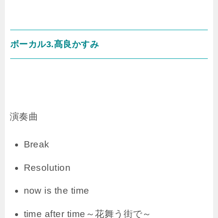
— 百瀬いちご@3/21生誕ももふレコ発感
謝中 (@ichigo8110)
2019年4月7日
ボーカル3.髙良かすみ
演奏曲
Break
Resolution
now is the time
time after time～花舞う街で～