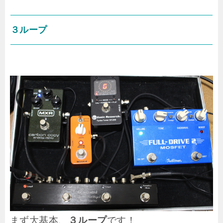
３ループ
まず大基本、
３ループ
です！