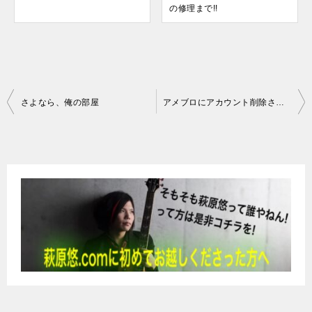
の修理まで!!
投
さよなら、俺の部屋
アメブロにアカウント削除される可能性について
稿
ナ
ビ
ゲ
ー
シ
ョ