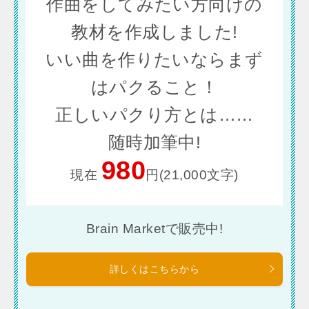
作曲をしてみたい方向けの
教材を作成しました!
いい曲を作りたいならまず
はパクること！
正しいパクり方とは……
随時加筆中!
980
現在
円(21,000文字)
Brain Marketで販売中!
詳しくはこちらから