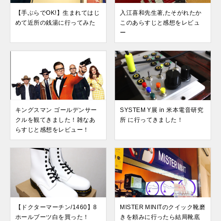
【手ぶらでOK!】生まれてはじ
入江喜和先生著,たそがれたか
めて近所の銭湯に行ってみた
このあらすじと感想をレビュ
ー
キングスマン ゴールデンサー
SYSTEM Y展 in 米本電音研究
クルを観てきました！雑なあ
所 に行ってきました！
らすじと感想をレビュー！
【ドクターマーチン/1460】8
MISTER MINITのクイック靴磨
ホールブーツ白を買った！
きを頼みに行ったら結局靴底