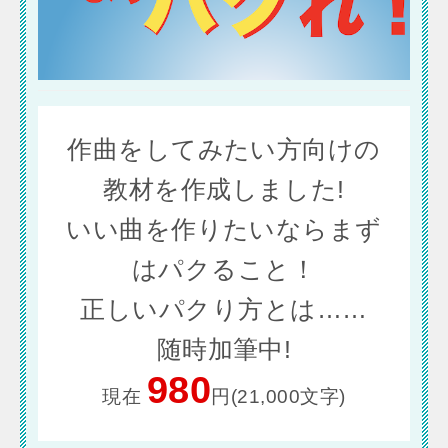
作曲をしてみたい方向けの
教材を作成しました!
いい曲を作りたいならまず
はパクること！
正しいパクり方とは……
随時加筆中!
980
現在
円(21,000文字)