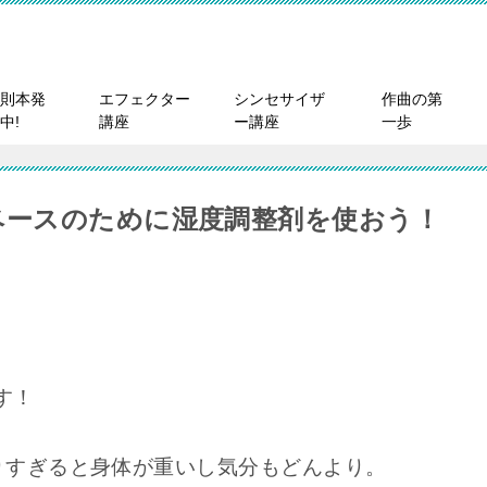
則本発
エフェクター
シンセサイザ
作曲の第
中!
講座
ー講座
一歩
ベースのために湿度調整剤を使おう！
す！
りすぎると身体が重いし気分もどんより。