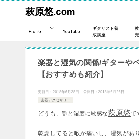
萩原悠.com
ギタリスト養
教
Profile
YouTube
成講座
売
楽器と湿気の関係/ギターや
【おすすめも紹介】
更新日：
2018年6月28日
公開日：
2018年6月26日
楽器アクセサリー
萩原悠
どうも、
で
割と湿度に敏感な
乾燥してると喉が痛いし、湿気があ